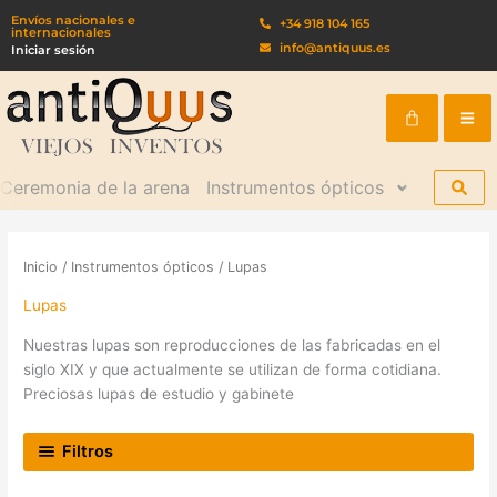
Ir
Envíos nacionales e
+34 918 104 165
internacionales
al
info@antiquus.es
Iniciar sesión
contenido
Cart
Ceremonia de la arena
Instrumentos ópticos
Kits de 
Inicio
/
Instrumentos ópticos
/ Lupas
Lupas
Nuestras lupas son reproducciones de las fabricadas en el
siglo XIX y que actualmente se utilizan de forma cotidiana.
Preciosas lupas de estudio y gabinete
Filtros