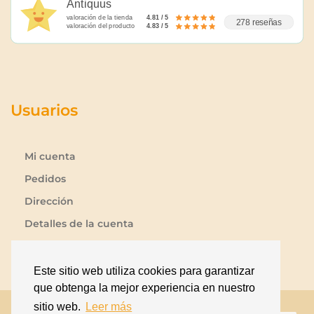
Antiquus
valoración de la tienda
4.81 / 5
278 reseñas
valoración del producto
4.83 / 5
Usuarios
Mi cuenta
Pedidos
Dirección
Detalles de la cuenta
Lista de deseos
Contraseña perdida
Este sitio web utiliza cookies para garantizar
que obtenga la mejor experiencia en nuestro
sitio web.
Leer más