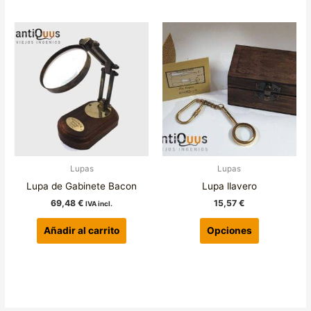
Este
producto
tiene
múltiples
variantes.
Las
opciones
se
pueden
elegir
Lupas
Lupas
en
Lupa de Gabinete Bacon
Lupa llavero
la
69,48
€
15,57
€
IVA incl.
página
de
Añadir al carrito
Opciones
producto