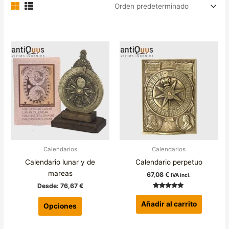
Este
producto
tiene
múltiples
variantes.
Las
opciones
se
pueden
elegir
Calendarios
Calendarios
en
Calendario lunar y de
Calendario perpetuo
la
mareas
67,08
€
IVA incl.
página
Desde:
76,67
€
de
Valorado con
5.00
producto
Añadir al carrito
de 5
Opciones