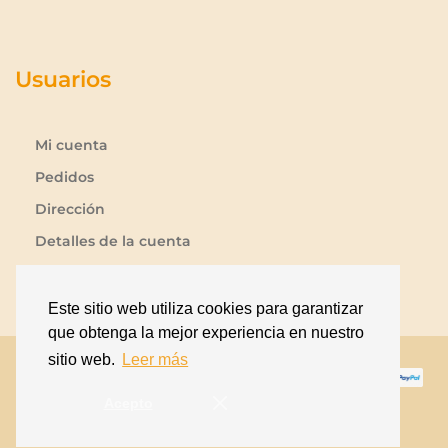
Usuarios
Mi cuenta
Pedidos
Dirección
Detalles de la cuenta
Lista de deseos
Contraseña perdida
Este sitio web utiliza cookies para garantizar
que obtenga la mejor experiencia en nuestro
sitio web.
Leer más
Acepto
Copyright © Antiquus.es. Todos los derechos
reservados.