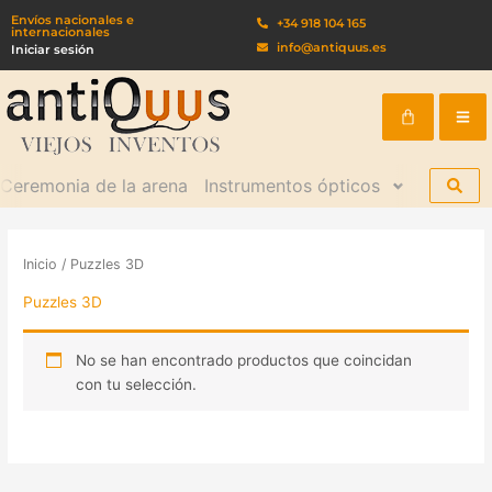
Ir
Envíos nacionales e
+34 918 104 165
internacionales
al
info@antiquus.es
Iniciar sesión
contenido
Cart
Ceremonia de la arena
Instrumentos ópticos
Kits de 
Inicio
/ Puzzles 3D
Puzzles 3D
No se han encontrado productos que coincidan
con tu selección.