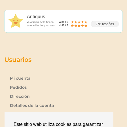
Antiquus
valoración de la tienda
4.81 / 5
278 reseñas
valoración del producto
4.83 / 5
Usuarios
Mi cuenta
Pedidos
Dirección
Detalles de la cuenta
Lista de deseos
Contraseña perdida
Este sitio web utiliza cookies para garantizar