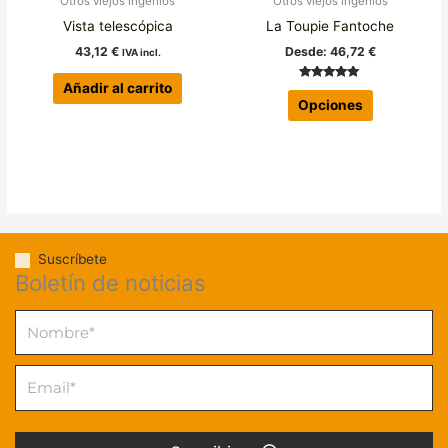
Otros viejos ingenios
Otros viejos ingenios
en
Vista telescópica
La Toupie Fantoche
la
43,12
€
Desde:
46,72
€
IVA incl.
página
de
Añadir al carrito
Valorado con
5.00
Opciones
producto
de 5
Suscríbete
Boletín de noticias
Nombre
Email