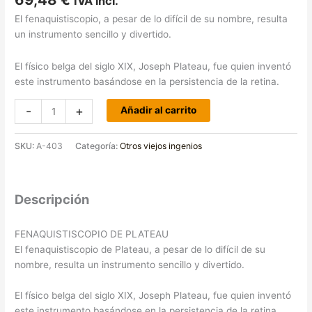
IVA incl.
con
5.00
de
5 en base a
El fenaquistiscopio, a pesar de lo difícil de su nombre, resulta
valoraciones
de clientes
un instrumento sencillo y divertido.
El físico belga del siglo XIX, Joseph Plateau, fue quien inventó
este instrumento basándose en la persistencia de la retina.
-
+
Añadir al carrito
SKU:
A-403
Categoría:
Otros viejos ingenios
Descripción
FENAQUISTISCOPIO DE PLATEAU
El fenaquistiscopio de Plateau, a pesar de lo difícil de su
nombre, resulta un instrumento sencillo y divertido.
El físico belga del siglo XIX, Joseph Plateau, fue quien inventó
este instrumento basándose en la persistencia de la retina.