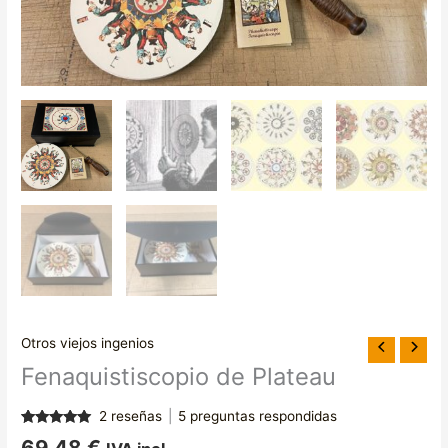
Otros viejos ingenios
Fenaquistiscopio de Plateau
2
reseñas
|
5
preguntas respondidas
Valorado
2
69,48
€