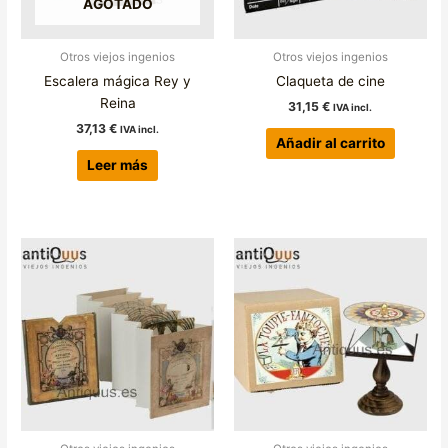
AGOTADO
Otros viejos ingenios
Otros viejos ingenios
Escalera mágica Rey y
Claqueta de cine
Reina
31,15
€
IVA incl.
37,13
€
IVA incl.
Añadir al carrito
Leer más
Este
producto
tiene
múltiples
variantes.
Las
opciones
se
pueden
elegir