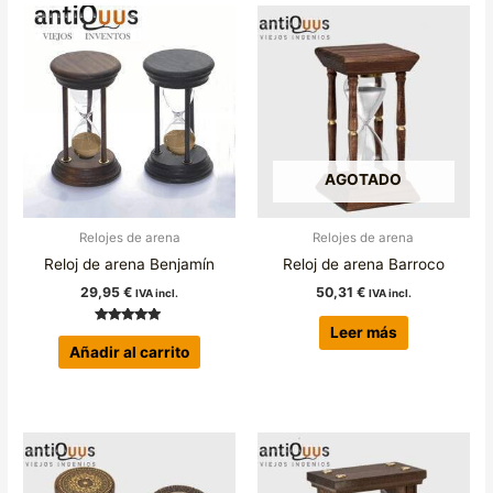
AGOTADO
Relojes de arena
Relojes de arena
Reloj de arena Benjamín
Reloj de arena Barroco
29,95
€
50,31
€
IVA incl.
IVA incl.
Leer más
Valorado con
5.00
Añadir al carrito
de 5