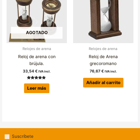
AGOTADO
Relojes de arena
Relojes de arena
Reloj de arena con
Reloj de Arena
brújula.
grecoromano
33,54
€
76,67
€
IVA incl.
IVA incl.
Añadir al carrito
Valorado con
5.00
Leer más
de 5
Suscríbete