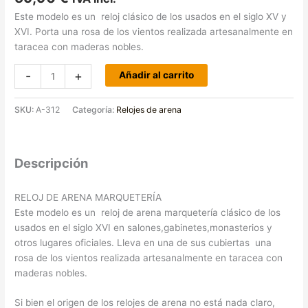
3.00
de
Este modelo es un reloj clásico de los usados en el siglo XV y
5 en
base a
XVI. Porta una rosa de los vientos realizada artesanalmente en
valoraciones
de
taracea con maderas nobles.
clientes
-
+
Añadir al carrito
SKU:
A-312
Categoría:
Relojes de arena
Descripción
RELOJ DE ARENA MARQUETERÍA
Este modelo es un reloj de arena marquetería clásico de los
usados en el siglo XVI en salones,gabinetes,monasterios y
otros lugares oficiales. Lleva en una de sus cubiertas una
rosa de los vientos realizada artesanalmente en taracea con
maderas nobles.
Si bien el origen de los relojes de arena no está nada claro,