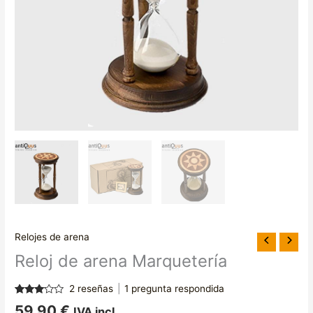
Relojes de arena
Reloj de arena Marquetería
2
reseñas
|
1
pregunta respondida
Valorado
2
59,90
€
IVA incl.
con