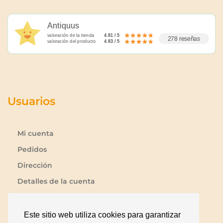
Antiquus
valoración de la tienda
4.81 / 5
278 reseñas
valoración del producto
4.83 / 5
Usuarios
Mi cuenta
Pedidos
Dirección
Detalles de la cuenta
Lista de deseos
Contraseña perdida
Este sitio web utiliza cookies para garantizar