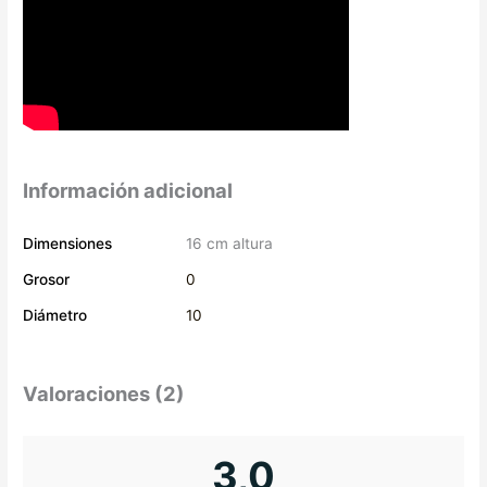
Información adicional
Dimensiones
16 cm altura
Grosor
0
Diámetro
10
Valoraciones (2)
3,0