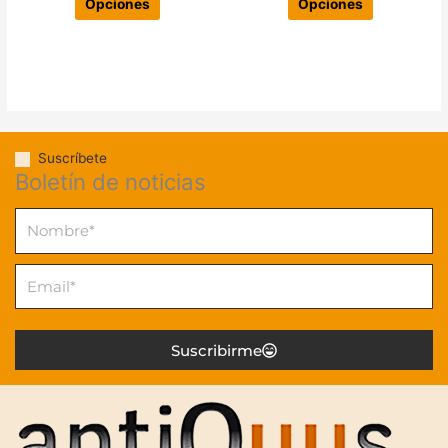
producto
producto
Opciones
Opciones
Suscríbete
Boletín de noticias
Nombre
Email
Suscribirme