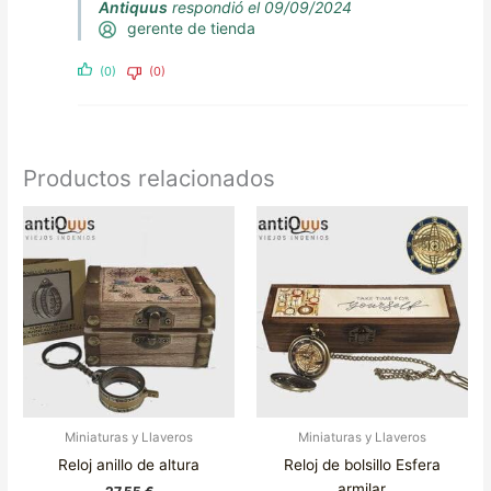
Antiquus
respondió el 09/09/2024
gerente de tienda
(0)
(0)
Productos relacionados
Este
Este
producto
producto
tiene
tiene
múltiples
múltiples
variantes.
variantes.
Las
Las
opciones
opciones
se
se
pueden
pueden
elegir
elegir
Miniaturas y Llaveros
Miniaturas y Llaveros
en
en
Reloj anillo de altura
Reloj de bolsillo Esfera
la
la
armilar