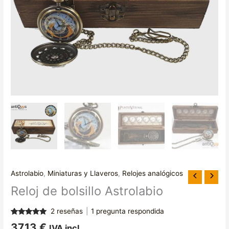
Astrolabio
,
Miniaturas y Llaveros
,
Relojes analógicos
Reloj de bolsillo Astrolabio
2
reseñas
|
1
pregunta respondida
Valorado
2
37,13
€
IVA incl.
con
5.00
de