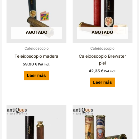
AGOTADO
AGOTADO
Caleidoscopio
Caleidoscopio
Teleidoscopio madera
Caleidoscopio Brewster
piel
59,90
€
IVA incl.
42,35
€
IVA incl.
Leer más
Leer más
Este
producto
tiene
múltiples
variantes.