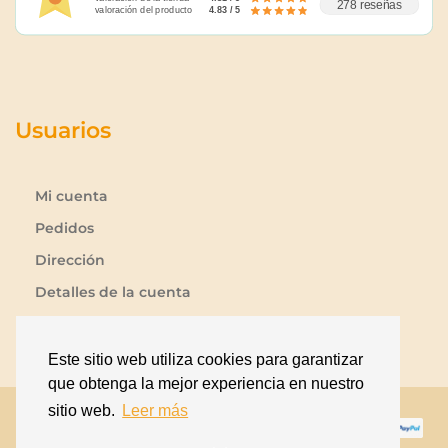
278 reseñas
valoración del producto
4.83 / 5
Usuarios
Mi cuenta
Pedidos
Dirección
Detalles de la cuenta
Lista de deseos
Contraseña perdida
Este sitio web utiliza cookies para garantizar
que obtenga la mejor experiencia en nuestro
sitio web.
Leer más