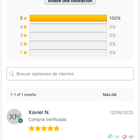
Añade una valoración
5
100%
4
0%
3
0%
2
0%
1
0%
1-1 of 1 reseña
Xavier N.
12/08/2025
Compra verificada
(0)
(0)