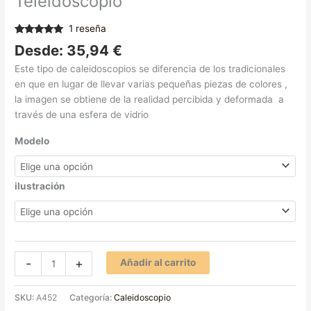
Teleidoscopio
1
reseña
Valorado
1
Desde:
35,94
€
con
5.00
de
5 en base a
Este tipo de caleidoscopios se diferencia de los tradicionales
valoración
de un cliente
en que en lugar de llevar varias pequeñas piezas de colores ,
la imagen se obtiene de la realidad percibida y deformada a
través de una esfera de vidrio
Modelo
ilustración
-
+
Añadir al carrito
SKU:
A452
Categoría:
Caleidoscopio