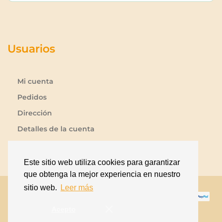
Usuarios
Mi cuenta
Pedidos
Dirección
Detalles de la cuenta
Lista de deseos
Contraseña perdida
Este sitio web utiliza cookies para garantizar
que obtenga la mejor experiencia en nuestro
sitio web.
Leer más
Acepto
Copyright © Antiquus.es. Todos los derechos