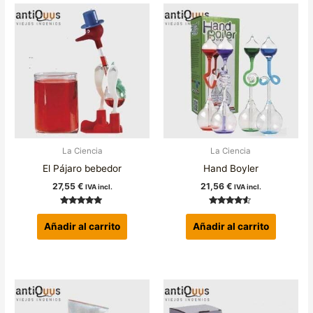
La Ciencia
La Ciencia
El Pájaro bebedor
Hand Boyler
27,55
€
21,56
€
IVA incl.
IVA incl.
Valorado con
Valorado
5.00
con
Añadir al carrito
Añadir al carrito
de 5
4.33
de 5