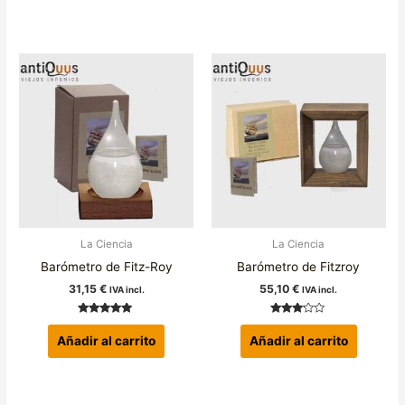
La Ciencia
La Ciencia
Barómetro de Fitz-Roy
Barómetro de Fitzroy
31,15
€
55,10
€
IVA incl.
IVA incl.
Valorado con
Valorado
5.00
con
Añadir al carrito
Añadir al carrito
de 5
3.00
de 5