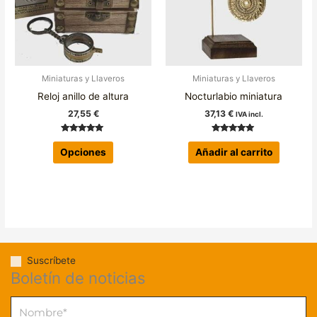
Las
opciones
se
pueden
elegir
Miniaturas y Llaveros
Miniaturas y Llaveros
en
Reloj anillo de altura
Nocturlabio miniatura
la
27,55
€
37,13
€
IVA incl.
página
de
Valorado
Valorado con
con
5.00
Opciones
Añadir al carrito
producto
4.96
de 5
de 5
Suscríbete
Boletín de noticias
Nombre