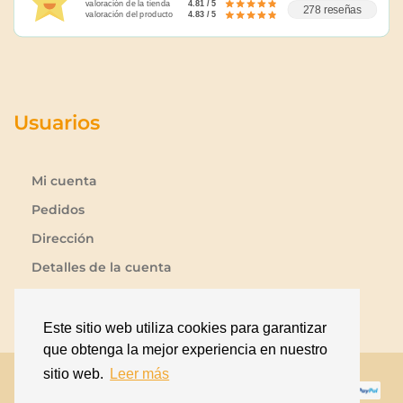
valoración de la tienda
4.81 / 5
278 reseñas
valoración del producto
4.83 / 5
Usuarios
Mi cuenta
Pedidos
Dirección
Detalles de la cuenta
Lista de deseos
Contraseña perdida
Este sitio web utiliza cookies para garantizar
que obtenga la mejor experiencia en nuestro
sitio web.
Leer más