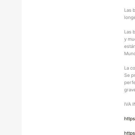
Las b
longe
Las 
y mu
están
Mund
La co
Se p
perf
grave
IVA 
http
http