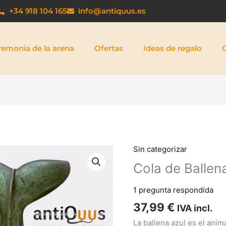
+34 918 104 165
info@antiquus.es
remonia de la arena
Ofertas
Ideas de regalo
Sin categorizar
Cola
de
Cola de Ballen
Ballena
cantidad
1
pregunta respondida
37,99
€
IVA incl.
La ballena azul es el ani