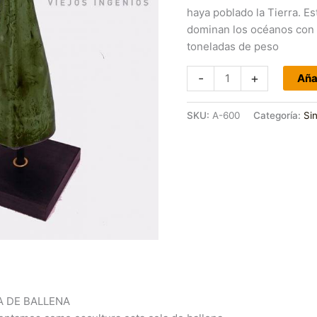
haya poblado la Tierra. 
dominan los océanos con 
toneladas de peso
-
+
Añad
SKU:
A-600
Categoría:
Si
A DE BALLENA