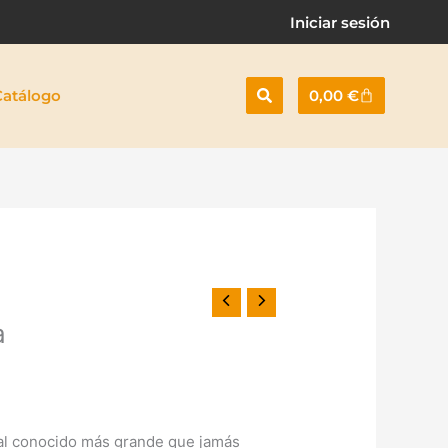
Iniciar sesión
Cart
Catálogo
0,00
€
a
mal conocido más grande que jamás