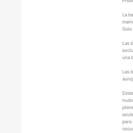
Pres
La b
mamí
Solo
Las 
excl
una b
Las b
aunq
Esta
nudo
plane
azule
para
oscu