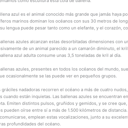
entamos como escultura esta cola de ballena.
allena azul es el animal conocido más grande que jamás haya po
feros marinos dominan los océanos con sus 30 metros de longi
 su lengua puede pesar tanto como un elefante, y el corazón, c
ballenas azules alcanzan estas desorbitadas dimensiones con u
usivamente de un animal parecido a un camarón diminuto, el kr
allena azul adulta consume unas 3,5 toneladas de kril al día.
allenas azules, presentes en todos los océanos del mundo, suele
ue ocasionalmente se las puede ver en pequeños grupos.
s gráciles nadadoras recorren el océano a más de cuatro nudos,
s cuando están inquietas. Las ballenas azules se encuentran en
ta. Emiten distintos pulsos, gruñidos y gemidos, y se cree que,
s pueden oírse entre sí a más de 1.500 kilómetros de distancia
 comunicarse, emplean estas vocalizaciones, junto a su excelent
ras profundidades del océano.