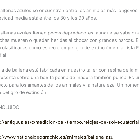
allenas azules se encuentran entre los animales más longevos d
vidad media está entre los 80 y los 90 años.
ballenas azules tienen pocos depredadores, aunque se sabe que
chas mueren o quedan heridas al chocar con grandes barcos. En 
 clasificadas como especie en peligro de extinción en la Lista 
ial.
la de ballena está fabricada en nuestro taller con resina de la 
resenta sobre una bonita peana de madera también pulida. Es un
ecto para los amantes de los animales y la naturaleza. Un homen
 peligro de extinción.
INCLUIDO
s://antiquus.es/c/medicion-del-tiempo/relojes-de-sol-ecuatoria
s://www.nationalgeographic.es/animales/ballena-azul