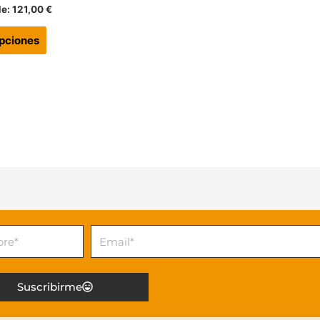
en
de:
121,00
€
la
página
pciones
de
producto
e
Email
Suscribirme