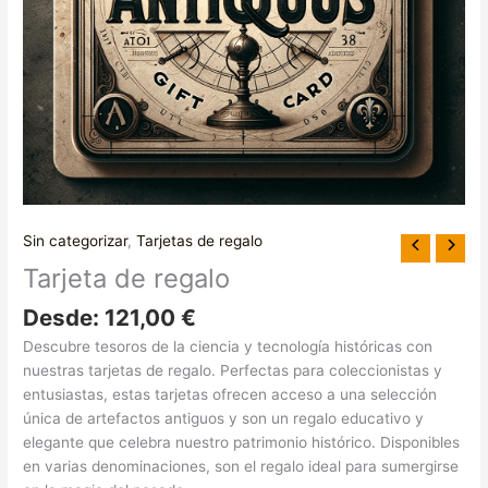
Sin categorizar
,
Tarjetas de regalo
Tarjeta de regalo
Desde:
121,00
€
Descubre tesoros de la ciencia y tecnología históricas con
nuestras tarjetas de regalo. Perfectas para coleccionistas y
entusiastas, estas tarjetas ofrecen acceso a una selección
única de artefactos antiguos y son un regalo educativo y
elegante que celebra nuestro patrimonio histórico. Disponibles
en varias denominaciones, son el regalo ideal para sumergirse