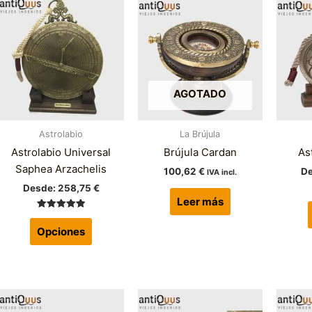
Este
producto
tiene
múltiples
variantes.
Las
AGOTADO
opciones
se
Astrolabio
La Brújula
pueden
Astrolabio Universal
Brújula Cardan
As
elegir
Saphea Arzachelis
en
100,62
€
D
IVA incl.
la
Desde:
258,75
€
Leer más
página
Valorado
de
con
Opciones
5.00
producto
de 5
Este
Este