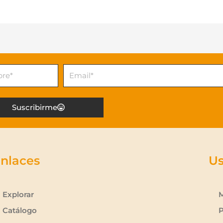
e
Email
Suscribirme
nlaces
Us
Explorar
M
Catálogo
P