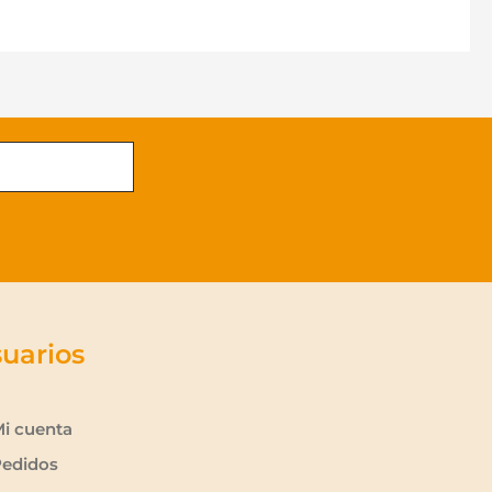
uarios
i cuenta
edidos