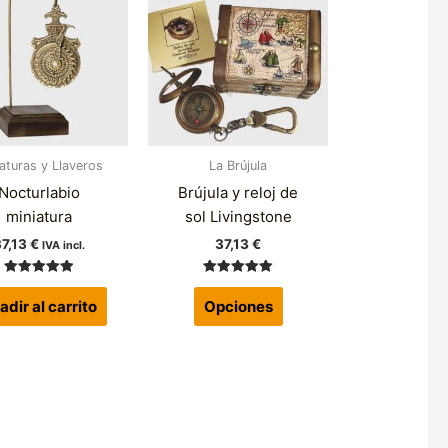
producto
tiene
múltiples
variantes.
Las
opciones
se
aturas y Llaveros
La Brújula
pueden
Nocturlabio
Brújula y reloj de
elegir
miniatura
sol Livingstone
en
la
37,13
€
37,13
€
IVA incl.
página
Valorado
Valorado
de
con
con
adir al carrito
Opciones
5.00
5.00
producto
de 5
de 5