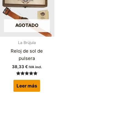
AGOTADO
La Brújula
Reloj de sol de
pulsera
38,33
€
IVA incl.
Valorado
con
Leer más
5.00
de 5