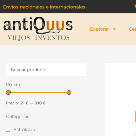
Ir
Envíos nacionales e internacionales
al
contenido
Explorar
Ce
Precio
Precio:
21 €
—
310 €
Categorías
Astrolabio