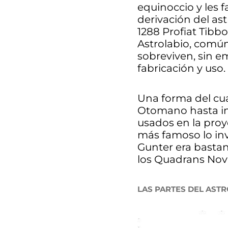
equinoccio y les f
derivación del ast
1288 Profiat Tibb
Astrolabio, comú
sobreviven, sin e
fabricación y uso.
Una forma del cua
Otomano hasta inc
usados en la proye
más famoso lo inv
Gunter era bastan
los Quadrans Novu
LAS PARTES DEL AST