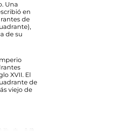
co. Una
escribió en
drantes de
uadrante),
a de su
Imperio
drantes
lo XVII. El
cuadrante de
ás viejo de