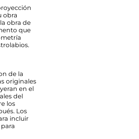
proyección
u obra
 la obra de
umento que
ometría
trolabios.
on de la
s originales
yeran en el
ales del
e los
pués. Los
ra incluir
 para