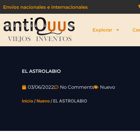
Ir
Envíos nacionales e internacionales
al
contenido
Explorar
Ce
EL ASTROLABIO
03/06/2022
No Comments
Nuevo
Inicio
/
Nuevo
/ EL ASTROLABIO