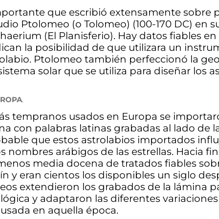
importante que escribió extensamente sobre 
udio Ptolomeo (o Tolomeo) (100-170 DC) en s
phaerium (El Planisferio). Hay datos fiables en
can la posibilidad de que utilizara un instr
rolabio. Ptolomeo también perfeccionó la ge
stema solar que se utiliza para diseñar los as
UROPA
.
más tempranos usados en Europa se importar
con palabras latinas grabadas al lado de la
obable que estos astrolabios importados influ
 nombres arábigos de las estrellas. Hacia fin
al menos media docena de tratados fiables sobr
ín y eran cientos los disponibles un siglo des
eos extendieron los grabados de la lámina pa
lógica y adaptaron las diferentes variaciones
 usada en aquella época.