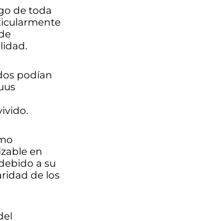
argo de toda
ticularmente
 de
lidad.
ados podían
quus
ivido.
omo
izable en
 debido a su
ridad de los
del