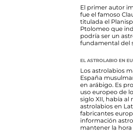
El primer autor 
fue el famoso Cla
titulada el Planis
Ptolomeo que indi
podría ser un ast
fundamental del si
EL ASTROLABIO EN E
Los astrolabios 
España musulmana 
en arábigo. Es pr
uso europeo de los
siglo XII, había 
astrolabios en Lat
fabricantes europ
información astro
mantener la hora