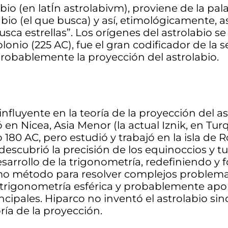
bio (en latÍn astrolabivm), proviene de la pal
 labio (el que busca) y así, etimológicamente, a
busca estrellas”. Los orígenes del astrolabio se
olonio (225 AC), fue el gran codificador de la 
probablemente la proyección del astrolabio.
nfluyente en la teoría de la proyección del as
en Nicea, Asia Menor (la actual Iznik, en Tur
180 AC, pero estudió y trabajó en la isla de 
escubrió la precisión de los equinoccios y t
esarrollo de la trigonometría, redefiniendo y
mo método para resolver complejos problem
 trigonometría esférica y probablemente apo
incipales. Hiparco no inventó el astrolabio si
ría de la proyección.