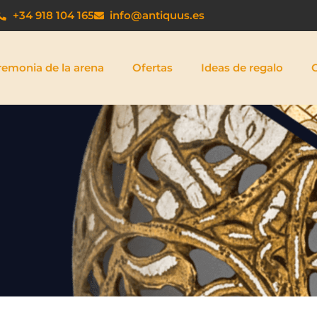
+34 918 104 165
info@antiquus.es
remonia de la arena
Ofertas
Ideas de regalo