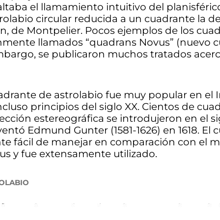
altaba el llamamiento intuitivo del planisféri
rolabio circular reducida a un cuadrante la d
on, de Montpelier. Pocos ejemplos de los cua
nmente llamados “quadrans Novus” (nuevo c
mbargo, se publicaron muchos tratados acerc
drante de astrolabio fue muy popular en el 
luso principios del siglo XX. Cientos de cua
cción estereográfica se introdujeron en el sig
entó Edmund Gunter (1581-1626) en 1618. El 
te fácil de manejar en comparación con el m
s y fue extensamente utilizado.
ROLABIO