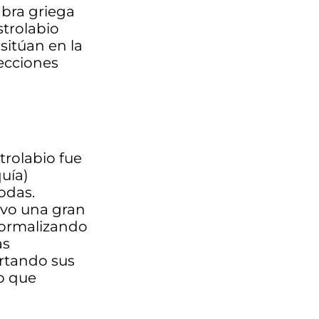
abra griega
strolabio
 sitúan en la
secciones
trolabio fue
quía)
Rodas.
uvo una gran
 formalizando
as
rtando sus
no que