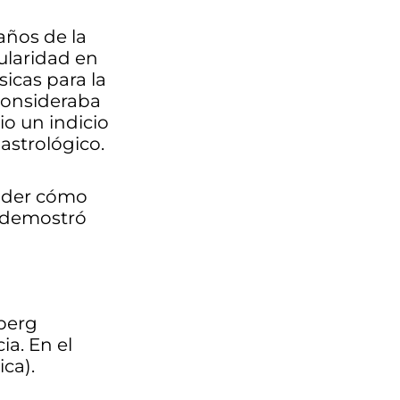
 años de la
ularidad en
sicas para la
consideraba
io un indicio
astrológico.
ender cómo
o demostró
mberg
ia. En el
ca).