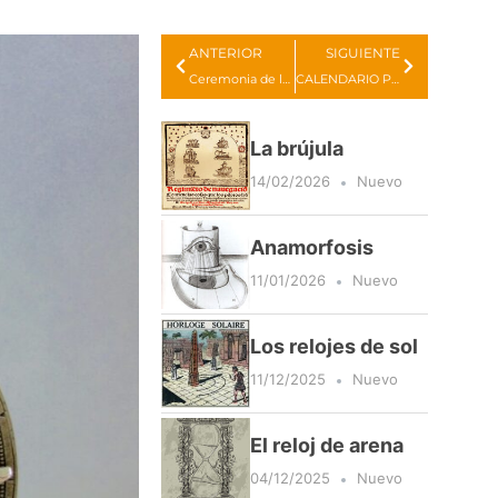
Prev
Next
ANTERIOR
SIGUIENTE
Ceremonia de la arena
CALENDARIO PERPETUO LETRA DOMINICAL
La brújula
14/02/2026
Nuevo
Anamorfosis
11/01/2026
Nuevo
Los relojes de sol
11/12/2025
Nuevo
El reloj de arena
04/12/2025
Nuevo