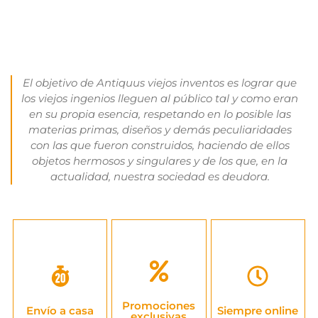
El objetivo de Antiquus viejos inventos es lograr que
los viejos ingenios lleguen al público tal y como eran
en su propia esencia, respetando en lo posible las
materias primas, diseños y demás peculiaridades
con las que fueron construidos, haciendo de ellos
objetos hermosos y singulares y de los que, en la
actualidad, nuestra sociedad es deudora.
Crea tu cuenta
Disfruta de las
Económico y
ahora y comienza
ventajas que tiene
rápido, a toda la
a personalizar tus
ser parte de
península en
compras
Promociones
nuestro club de
Envío a casa
Siempre online
24/48h,
añadiendo tus
exclusivas