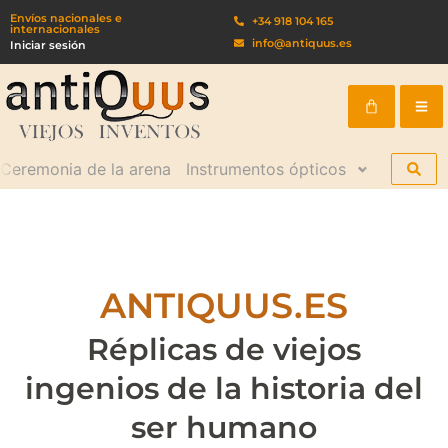
Ir
Envíos nacionales e
+34 918 104 165
internacionales
al
info@antiquus.es
Iniciar sesión
contenido
Cart
Ceremonia de la arena
Instrumentos ópticos
Kits de 
ANTIQUUS.ES
Réplicas de viejos
ingenios de la historia del
ser humano